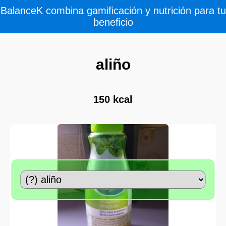
BalanceK combina gamificación y nutrición para tu
beneficio
aliño
150 kcal