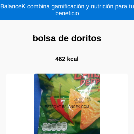
BalanceK combina gamificación y nutrición para tu
beneficio
bolsa de doritos
462 kcal