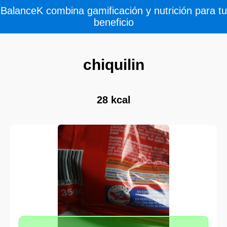
BalanceK combina gamificación y nutrición para tu
beneficio
chiquilin
28 kcal