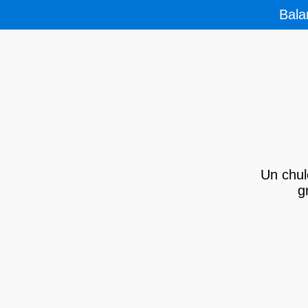
Bala
Un chul
g