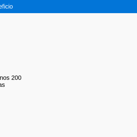
ficio
unos 200
as