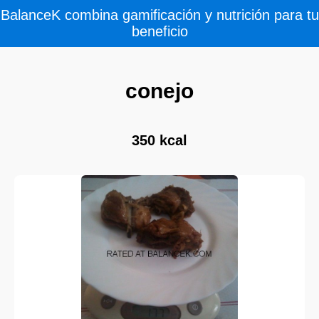
BalanceK combina gamificación y nutrición para tu
beneficio
conejo
350 kcal