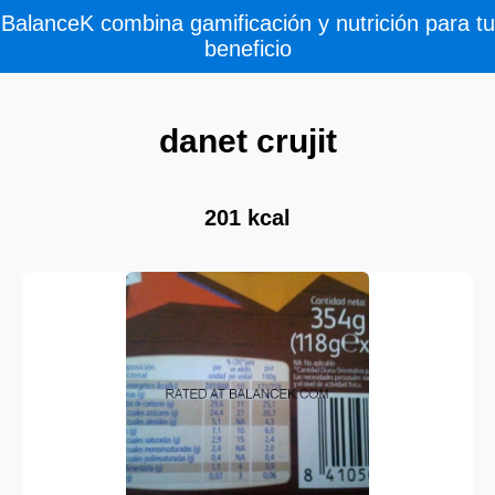
BalanceK combina gamificación y nutrición para tu
beneficio
danet crujit
201 kcal